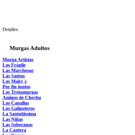
Detalles
Murgas Adultos
Murga Artistas
Los Frágile
Las Marchosas
Las Santas
Los Maky´s
Por fin juntos
Los Trotamurgas
Amigos de Chechu
Los Canallas
Los Galipoteros
La Santoñissima
Las Niñas
Las Soberanas
La Cantera