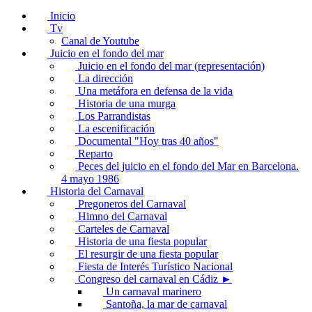
Inicio
Tv
Canal de Youtube
Juicio en el fondo del mar
Juicio en el fondo del mar (representación)
La dirección
Una metáfora en defensa de la vida
Historia de una murga
Los Parrandistas
La escenificación
Documental "Hoy tras 40 años"
Reparto
Peces del juicio en el fondo del Mar en Barcelona.
4 mayo 1986
Historia del Carnaval
Pregoneros del Carnaval
Himno del Carnaval
Carteles de Carnaval
Historia de una fiesta popular
El resurgir de una fiesta popular
Fiesta de Interés Turístico Nacional
Congreso del carnaval en Cádiz ►
Un carnaval marinero
Santoña, la mar de carnaval