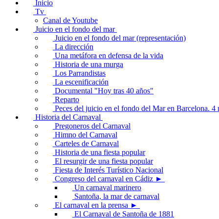
Inicio
Tv
Canal de Youtube
Juicio en el fondo del mar
Juicio en el fondo del mar (representación)
La dirección
Una metáfora en defensa de la vida
Historia de una murga
Los Parrandistas
La escenificación
Documental "Hoy tras 40 años"
Reparto
Peces del juicio en el fondo del Mar en Barcelona. 
Historia del Carnaval
Pregoneros del Carnaval
Himno del Carnaval
Carteles de Carnaval
Historia de una fiesta popular
El resurgir de una fiesta popular
Fiesta de Interés Turístico Nacional
Congreso del carnaval en Cádiz ►
Un carnaval marinero
Santoña, la mar de carnaval
El carnaval en la prensa ►
El Carnaval de Santoña de 1881