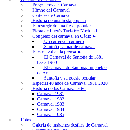
Pregoneros del Carnaval
Himno del Carnaval
Carteles de Carnaval
Historia de una fiesta popular
El resurgir de una fiesta popular
Fiesta de Interés Turístico Nacional
Congreso del carnaval en Cádiz ►
Un carnaval marinero
Santoña, la mar de carnaval
El carnaval en la prensa ►
El Carnaval de Santoña de 1881
hasta 1900
El carnaval de Santoña, un pueblo
de Artistas
Santoña y su poesía popular
Especial 40 años de Carnaval 1981-2020
Historia de los Carnavales►
Carnaval 1981
Carnaval 1982
Carnaval 1983
Carnaval 1984
Carnaval 1985
Fotos
Galería de imágenes desfiles de Carnaval