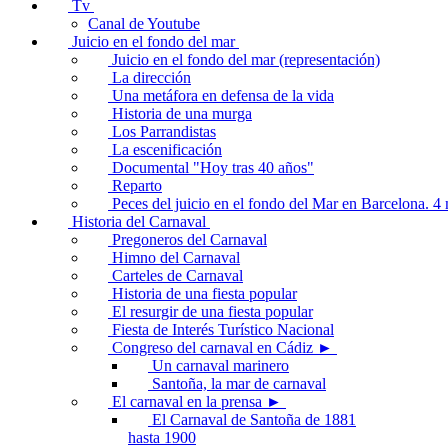
Tv
Canal de Youtube
Juicio en el fondo del mar
Juicio en el fondo del mar (representación)
La dirección
Una metáfora en defensa de la vida
Historia de una murga
Los Parrandistas
La escenificación
Documental "Hoy tras 40 años"
Reparto
Peces del juicio en el fondo del Mar en Barcelona. 
Historia del Carnaval
Pregoneros del Carnaval
Himno del Carnaval
Carteles de Carnaval
Historia de una fiesta popular
El resurgir de una fiesta popular
Fiesta de Interés Turístico Nacional
Congreso del carnaval en Cádiz ►
Un carnaval marinero
Santoña, la mar de carnaval
El carnaval en la prensa ►
El Carnaval de Santoña de 1881
hasta 1900