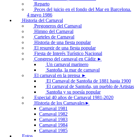
Reparto
Peces del juicio en el fondo del Mar en Barcelona.
4 mayo 1986
Historia del Carnaval
Pregoneros del Carnaval
Himno del Carnaval
Carteles de Carnaval
Historia de una fiesta popular
El resurgir de una fiesta popular
Fiesta de Interés Turístico Nacional
Congreso del carnaval en Cádiz ►
Un carnaval marinero
Santoña, la mar de carnaval
El carnaval en la prensa ►
El Carnaval de Santoña de 1881 hasta 1900
El carnaval de Santoña, un pueblo de Artistas
Santoña y su poesía popular
Especial 40 años de Carnaval 1981-2020
Historia de los Carnavales►
Carnaval 1981
Carnaval 1982
Carnaval 1983
Carnaval 1984
Carnaval 1985
Fotos