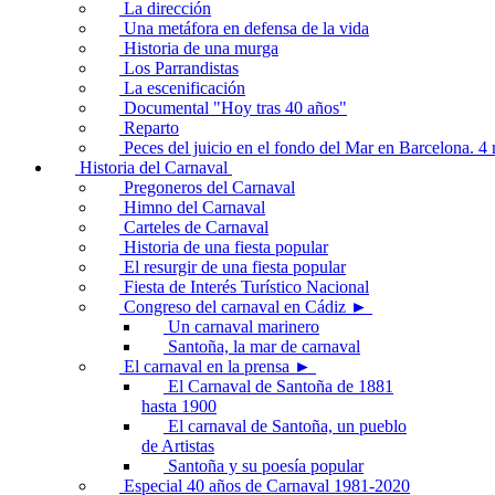
La dirección
Una metáfora en defensa de la vida
Historia de una murga
Los Parrandistas
La escenificación
Documental "Hoy tras 40 años"
Reparto
Peces del juicio en el fondo del Mar en Barcelona. 
Historia del Carnaval
Pregoneros del Carnaval
Himno del Carnaval
Carteles de Carnaval
Historia de una fiesta popular
El resurgir de una fiesta popular
Fiesta de Interés Turístico Nacional
Congreso del carnaval en Cádiz ►
Un carnaval marinero
Santoña, la mar de carnaval
El carnaval en la prensa ►
El Carnaval de Santoña de 1881
hasta 1900
El carnaval de Santoña, un pueblo
de Artistas
Santoña y su poesía popular
Especial 40 años de Carnaval 1981-2020