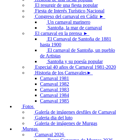
El resurgir de una fiesta popular
Fiesta de Interés Turístico Nacional
Congreso del carnaval en Cádiz ►
Un carnaval marinero
Santoña, la mar de carnaval
El carnaval en la prensa ►
El Carnaval de Santoña de 1881
hasta 1900
El carnaval de Santoña, un pueblo
de Artistas
Santoña y su poesía popular
Especial 40 años de Carnaval 1981-2020
Historia de los Carnavales►
Carnaval 1981
Carnaval 1982
Carnaval 1983
Carnaval 1984
Carnaval 1985
Fotos
Galería de imágenes desfiles de Carnaval
Galeria dia del luto
Galeria de imágenes de Murgas
Murgas
Carnaval 2026