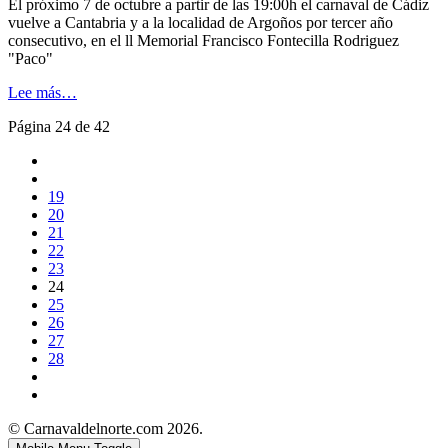
El próximo 7 de octubre a partir de las 19:00h el carnaval de Cádiz
vuelve a Cantabria y a la localidad de Argoños por tercer año
consecutivo, en el ll Memorial Francisco Fontecilla Rodriguez
"Paco"
Lee más…
Página 24 de 42
19
20
21
22
23
24
25
26
27
28
© Carnavaldelnorte.com 2026.