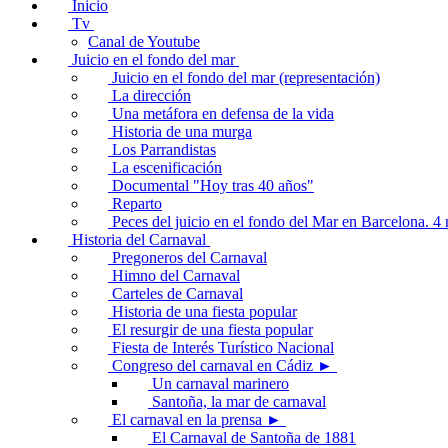
Inicio
Tv
Canal de Youtube
Juicio en el fondo del mar
Juicio en el fondo del mar (representación)
La dirección
Una metáfora en defensa de la vida
Historia de una murga
Los Parrandistas
La escenificación
Documental "Hoy tras 40 años"
Reparto
Peces del juicio en el fondo del Mar en Barcelona. 
Historia del Carnaval
Pregoneros del Carnaval
Himno del Carnaval
Carteles de Carnaval
Historia de una fiesta popular
El resurgir de una fiesta popular
Fiesta de Interés Turístico Nacional
Congreso del carnaval en Cádiz ►
Un carnaval marinero
Santoña, la mar de carnaval
El carnaval en la prensa ►
El Carnaval de Santoña de 1881