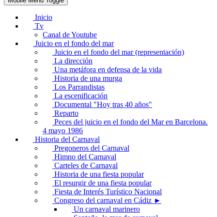
Mobile Menu Toggle
Inicio
Tv
Canal de Youtube
Juicio en el fondo del mar
Juicio en el fondo del mar (representación)
La dirección
Una metáfora en defensa de la vida
Historia de una murga
Los Parrandistas
La escenificación
Documental "Hoy tras 40 años"
Reparto
Peces del juicio en el fondo del Mar en Barcelona.
4 mayo 1986
Historia del Carnaval
Pregoneros del Carnaval
Himno del Carnaval
Carteles de Carnaval
Historia de una fiesta popular
El resurgir de una fiesta popular
Fiesta de Interés Turístico Nacional
Congreso del carnaval en Cádiz ►
Un carnaval marinero