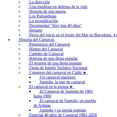
La dirección
Una metáfora en defensa de la vida
Historia de una murga
Los Parrandistas
La escenificación
Documental "Hoy tras 40 años"
Reparto
Peces del juicio en el fondo del Mar en Barcelona. 
Historia del Carnaval
Pregoneros del Carnaval
Himno del Carnaval
Carteles de Carnaval
Historia de una fiesta popular
El resurgir de una fiesta popular
Fiesta de Interés Turístico Nacional
Congreso del carnaval en Cádiz ►
Un carnaval marinero
Santoña, la mar de carnaval
El carnaval en la prensa ►
El Carnaval de Santoña de 1881
hasta 1900
El carnaval de Santoña, un pueblo
de Artistas
Santoña y su poesía popular
Especial 40 años de Carnaval 1981-2020