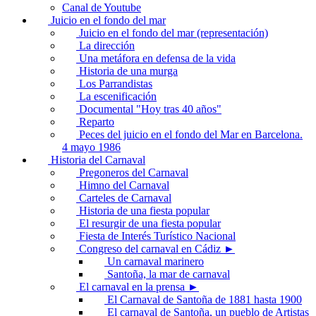
Canal de Youtube
Juicio en el fondo del mar
Juicio en el fondo del mar (representación)
La dirección
Una metáfora en defensa de la vida
Historia de una murga
Los Parrandistas
La escenificación
Documental "Hoy tras 40 años"
Reparto
Peces del juicio en el fondo del Mar en Barcelona.
4 mayo 1986
Historia del Carnaval
Pregoneros del Carnaval
Himno del Carnaval
Carteles de Carnaval
Historia de una fiesta popular
El resurgir de una fiesta popular
Fiesta de Interés Turístico Nacional
Congreso del carnaval en Cádiz ►
Un carnaval marinero
Santoña, la mar de carnaval
El carnaval en la prensa ►
El Carnaval de Santoña de 1881 hasta 1900
El carnaval de Santoña, un pueblo de Artistas