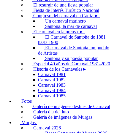
El resurgir de una fiesta popular
Fiesta de Interés Turístico Nacional
Congreso del carnaval en Cádiz ►
Un carnaval marinero
Santoña, la mar de carnaval
El carnaval en la prensa ►
El Carnaval de Santoña de 1881
hasta 1900
El carnaval de Santoña, un pueblo
de Artistas
Santoña y su poesía popular
Especial 40 años de Carnaval 1981-2020
Historia de los Carnavales►
Carnaval 1981
Carnaval 1982
Carnaval 1983
Carnaval 1984
Carnaval 1985
Fotos
Galería de imágenes desfiles de Carnaval
Galeria dia del luto
Galeria de imágenes de Murgas
Murgas
Carnaval 2026