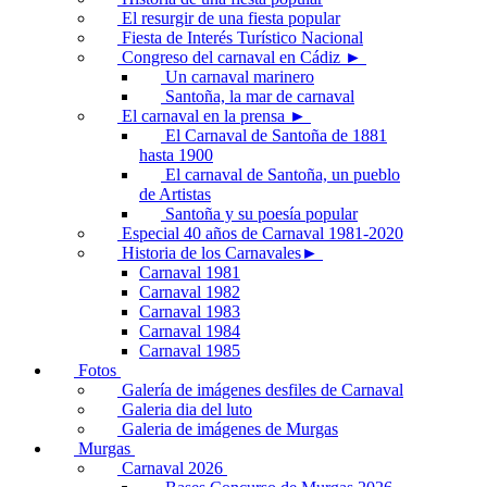
El resurgir de una fiesta popular
Fiesta de Interés Turístico Nacional
Congreso del carnaval en Cádiz ►
Un carnaval marinero
Santoña, la mar de carnaval
El carnaval en la prensa ►
El Carnaval de Santoña de 1881
hasta 1900
El carnaval de Santoña, un pueblo
de Artistas
Santoña y su poesía popular
Especial 40 años de Carnaval 1981-2020
Historia de los Carnavales►
Carnaval 1981
Carnaval 1982
Carnaval 1983
Carnaval 1984
Carnaval 1985
Fotos
Galería de imágenes desfiles de Carnaval
Galeria dia del luto
Galeria de imágenes de Murgas
Murgas
Carnaval 2026