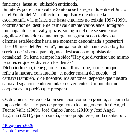
funciones, hasta su jubilación anticipada.
Su interés por el carnaval de Santoña se ha repartido entre el Juicio
en el Fondo del Mar (director e impulsor y creador de la
escenografía y la música que hasta entonces no exixtía 1997-1999),
coordinador del desfile de carnaval durante varios años, fotógrafo
municipal del carnaval y quizás, su logro del que se siente más
orgulloso: fundador de una murga transgresora con todos los
cánones establecidos hasta ese momento denominada a posteriori
"Los Últimos del Peralvillo", murga por donde han desfilado y ha
servido de "vivero" para algunos destacados murguistas de la
actualidad. Su lema siempre ha sido: "Hay que divertirse uno mismo
para hacer que se diviertan los demás".
Dicho todo esto, tiene galones para afirmar que, lo mismo que
refleja la nuestra constitución "el poder emana del pueblo", el
carnaval también. Y de nosotros, los santoñes, depende que nuestro
carnaval siga creciendo en todas sus vertientes. Un pueblo que
coopera es un pueblo que prospera.
Os dejamos el vídeo de la presentación como pregonero, así como la
imposición de las capas de pregonero a los pregoneros José Ángel
Fuente Valle (2009), José Carlos Juncal (2010) y José Ángel
Lagarma (2011), que en su día, como pregoneros, no la recibieron.
#Pregonero2026
#santoñaescarnaval