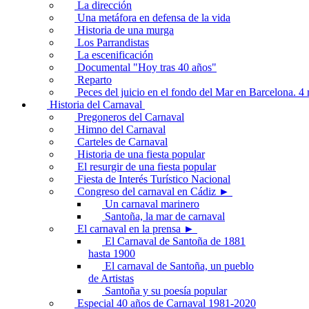
La dirección
Una metáfora en defensa de la vida
Historia de una murga
Los Parrandistas
La escenificación
Documental "Hoy tras 40 años"
Reparto
Peces del juicio en el fondo del Mar en Barcelona. 
Historia del Carnaval
Pregoneros del Carnaval
Himno del Carnaval
Carteles de Carnaval
Historia de una fiesta popular
El resurgir de una fiesta popular
Fiesta de Interés Turístico Nacional
Congreso del carnaval en Cádiz ►
Un carnaval marinero
Santoña, la mar de carnaval
El carnaval en la prensa ►
El Carnaval de Santoña de 1881
hasta 1900
El carnaval de Santoña, un pueblo
de Artistas
Santoña y su poesía popular
Especial 40 años de Carnaval 1981-2020