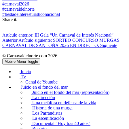
#carnaval2026
#carnavaldelnorte
#fiestadeinteresturisticonacional
Share it:
Artículo anterior: III Gala “Un Carnaval de Interés Nacional”
Anterior
Artículo siguiente: SORTEO CONCURSO MURGAS
CARNAVAL DE SANTOÑA 2026 EN DIRECTO.
Siguiente
© Carnavaldelnorte.com 2026.
Mobile Menu Toggle
Inicio
Tv
Canal de Youtube
Juicio en el fondo del mar
Juicio en el fondo del mar (representación)
La dirección
Una metáfora en defensa de la vida
Historia de una murga
Los Parrandistas
La escenificación
Documental "Hoy tras 40 años"
Reparto