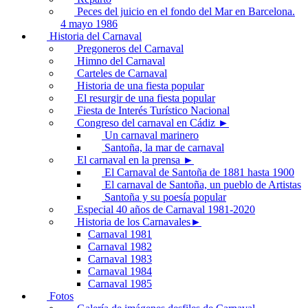
Peces del juicio en el fondo del Mar en Barcelona.
4 mayo 1986
Historia del Carnaval
Pregoneros del Carnaval
Himno del Carnaval
Carteles de Carnaval
Historia de una fiesta popular
El resurgir de una fiesta popular
Fiesta de Interés Turístico Nacional
Congreso del carnaval en Cádiz ►
Un carnaval marinero
Santoña, la mar de carnaval
El carnaval en la prensa ►
El Carnaval de Santoña de 1881 hasta 1900
El carnaval de Santoña, un pueblo de Artistas
Santoña y su poesía popular
Especial 40 años de Carnaval 1981-2020
Historia de los Carnavales►
Carnaval 1981
Carnaval 1982
Carnaval 1983
Carnaval 1984
Carnaval 1985
Fotos