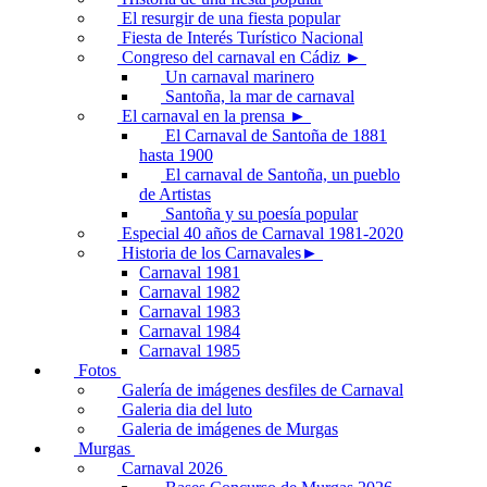
El resurgir de una fiesta popular
Fiesta de Interés Turístico Nacional
Congreso del carnaval en Cádiz ►
Un carnaval marinero
Santoña, la mar de carnaval
El carnaval en la prensa ►
El Carnaval de Santoña de 1881
hasta 1900
El carnaval de Santoña, un pueblo
de Artistas
Santoña y su poesía popular
Especial 40 años de Carnaval 1981-2020
Historia de los Carnavales►
Carnaval 1981
Carnaval 1982
Carnaval 1983
Carnaval 1984
Carnaval 1985
Fotos
Galería de imágenes desfiles de Carnaval
Galeria dia del luto
Galeria de imágenes de Murgas
Murgas
Carnaval 2026