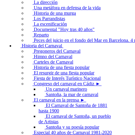
La dirección
Una metáfora en defensa de la vida
Historia de una murga
Los Parrandistas
La escenificación
Documental "Hoy tras 40 años"
Reparto
Peces del juicio en el fondo del Mar en Barcelona. 
Historia del Carnaval
Pregoneros del Carnaval
Himno del Carnaval
Carteles de Carnaval
Historia de una fiesta popular
El resurgir de una fiesta popular
Fiesta de Interés Turístico Nacional
Congreso del carnaval en Cádiz ►
Un carnaval marinero
Santoña, la mar de carnaval
El carnaval en la prensa ►
El Carnaval de Santoña de 1881
hasta 1900
El carnaval de Santoña, un pueblo
de Artistas
Santoña y su poesía popular
Especial 40 años de Carnaval 1981-2020