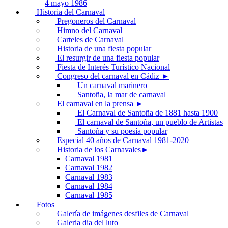
4 mayo 1986
Historia del Carnaval
Pregoneros del Carnaval
Himno del Carnaval
Carteles de Carnaval
Historia de una fiesta popular
El resurgir de una fiesta popular
Fiesta de Interés Turístico Nacional
Congreso del carnaval en Cádiz ►
Un carnaval marinero
Santoña, la mar de carnaval
El carnaval en la prensa ►
El Carnaval de Santoña de 1881 hasta 1900
El carnaval de Santoña, un pueblo de Artistas
Santoña y su poesía popular
Especial 40 años de Carnaval 1981-2020
Historia de los Carnavales►
Carnaval 1981
Carnaval 1982
Carnaval 1983
Carnaval 1984
Carnaval 1985
Fotos
Galería de imágenes desfiles de Carnaval
Galeria dia del luto