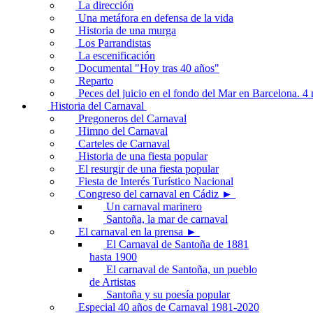
La dirección
Una metáfora en defensa de la vida
Historia de una murga
Los Parrandistas
La escenificación
Documental "Hoy tras 40 años"
Reparto
Peces del juicio en el fondo del Mar en Barcelona. 
Historia del Carnaval
Pregoneros del Carnaval
Himno del Carnaval
Carteles de Carnaval
Historia de una fiesta popular
El resurgir de una fiesta popular
Fiesta de Interés Turístico Nacional
Congreso del carnaval en Cádiz ►
Un carnaval marinero
Santoña, la mar de carnaval
El carnaval en la prensa ►
El Carnaval de Santoña de 1881
hasta 1900
El carnaval de Santoña, un pueblo
de Artistas
Santoña y su poesía popular
Especial 40 años de Carnaval 1981-2020