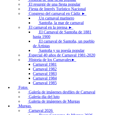
El resurgir de una fiesta popular
Fiesta de Interés Turístico Nacional
Congreso del carnaval en Cádiz ►
Un carnaval marinero
Santoña, la mar de carnaval
El carnaval en la prensa ►
El Carnaval de Santoña de 1881
hasta 1900
El carnaval de Santoña, un pueblo
de Artistas
Santoña y su poesía popular
Especial 40 años de Carnaval 1981-2020
Historia de los Carnavales►
Carnaval 1981
Carnaval 1982
Carnaval 1983
Carnaval 1984
Carnaval 1985
Fotos
Galería de imágenes desfiles de Carnaval
Galeria dia del luto
Galeria de imágenes de Murgas
Murgas
Carnaval 2026