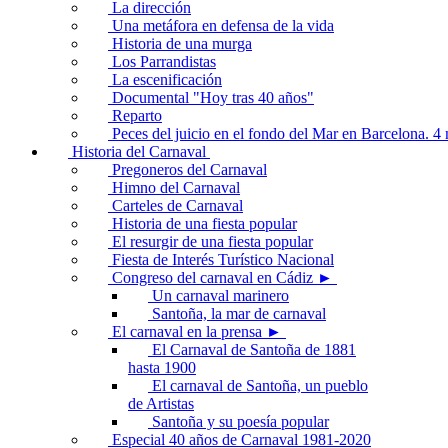
La dirección
Una metáfora en defensa de la vida
Historia de una murga
Los Parrandistas
La escenificación
Documental "Hoy tras 40 años"
Reparto
Peces del juicio en el fondo del Mar en Barcelona. 
Historia del Carnaval
Pregoneros del Carnaval
Himno del Carnaval
Carteles de Carnaval
Historia de una fiesta popular
El resurgir de una fiesta popular
Fiesta de Interés Turístico Nacional
Congreso del carnaval en Cádiz ►
Un carnaval marinero
Santoña, la mar de carnaval
El carnaval en la prensa ►
El Carnaval de Santoña de 1881
hasta 1900
El carnaval de Santoña, un pueblo
de Artistas
Santoña y su poesía popular
Especial 40 años de Carnaval 1981-2020