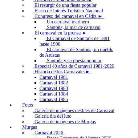
El resurgir de una fiesta popular
Fiesta de Interés Turístico Nacional
Congreso del carnaval en Cádiz ►
Un carnaval marinero
Santoña, la mar de carnaval
El carnaval en la prensa ►
El Carnaval de Santoña de 1881
hasta 1900
El carnaval de Santoña, un pueblo
de Artistas
Santoña y su poesía popular
Especial 40 años de Carnaval 1981-2020
Historia de los Carnavales►
Carnaval 1981
Carnaval 1982
Carnaval 1983
Carnaval 1984
Carnaval 1985
Fotos
Galería de imágenes desfiles de Carnaval
Galeria dia del luto
Galeria de imágenes de Murgas
Murgas
Carnaval 2026