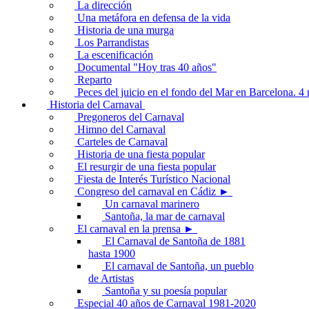
La dirección
Una metáfora en defensa de la vida
Historia de una murga
Los Parrandistas
La escenificación
Documental "Hoy tras 40 años"
Reparto
Peces del juicio en el fondo del Mar en Barcelona. 
Historia del Carnaval
Pregoneros del Carnaval
Himno del Carnaval
Carteles de Carnaval
Historia de una fiesta popular
El resurgir de una fiesta popular
Fiesta de Interés Turístico Nacional
Congreso del carnaval en Cádiz ►
Un carnaval marinero
Santoña, la mar de carnaval
El carnaval en la prensa ►
El Carnaval de Santoña de 1881
hasta 1900
El carnaval de Santoña, un pueblo
de Artistas
Santoña y su poesía popular
Especial 40 años de Carnaval 1981-2020