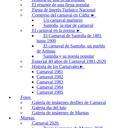
El resurgir de una fiesta popular
Fiesta de Interés Turístico Nacional
Congreso del carnaval en Cádiz ►
Un carnaval marinero
Santoña, la mar de carnaval
El carnaval en la prensa ►
El Carnaval de Santoña de 1881
hasta 1900
El carnaval de Santoña, un pueblo
de Artistas
Santoña y su poesía popular
Especial 40 años de Carnaval 1981-2020
Historia de los Carnavales►
Carnaval 1981
Carnaval 1982
Carnaval 1983
Carnaval 1984
Carnaval 1985
Fotos
Galería de imágenes desfiles de Carnaval
Galeria dia del luto
Galeria de imágenes de Murgas
Murgas
Carnaval 2026