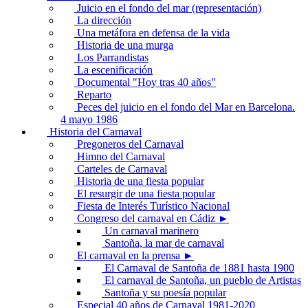
Juicio en el fondo del mar (representación)
La dirección
Una metáfora en defensa de la vida
Historia de una murga
Los Parrandistas
La escenificación
Documental "Hoy tras 40 años"
Reparto
Peces del juicio en el fondo del Mar en Barcelona.
4 mayo 1986
Historia del Carnaval
Pregoneros del Carnaval
Himno del Carnaval
Carteles de Carnaval
Historia de una fiesta popular
El resurgir de una fiesta popular
Fiesta de Interés Turístico Nacional
Congreso del carnaval en Cádiz ►
Un carnaval marinero
Santoña, la mar de carnaval
El carnaval en la prensa ►
El Carnaval de Santoña de 1881 hasta 1900
El carnaval de Santoña, un pueblo de Artistas
Santoña y su poesía popular
Especial 40 años de Carnaval 1981-2020